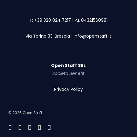
T:
+39 320 024 7217
| P.I. 04321560981
Via Torino 33, Brescia
|
info@openstaff.it
Open Staff SRL
Società Benefit
Privacy Policy
© 2026 Open Staff.
facebook
linkedin
instagram
whatsapp
email