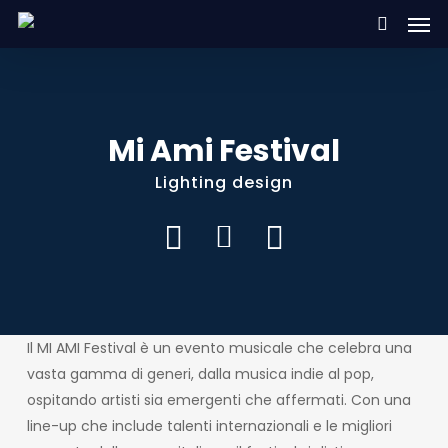
Men
Skip
to
search
main
content
Mi Ami Festival
Lighting design
Il MI AMI Festival è un evento musicale che celebra una
vasta gamma di generi, dalla musica indie al pop,
ospitando artisti sia emergenti che affermati. Con una
line-up che include talenti internazionali e le migliori