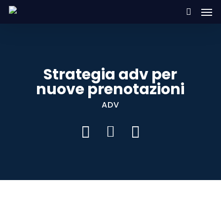
Men
Skip
to
search
main
content
Strategia adv per
nuove prenotazioni
ADV